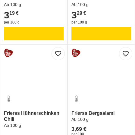
Ab 100 g
Ab 100 g
3
3
19 €
29 €
3,19 €
3,29 €
per 100 g
per 100 g
favorite_border
favorite_border
Frierss Hühnerschinken
Frierss Bergsalami
Chili
Ab 100 g
Ab 100 g
3,69 €
per 100