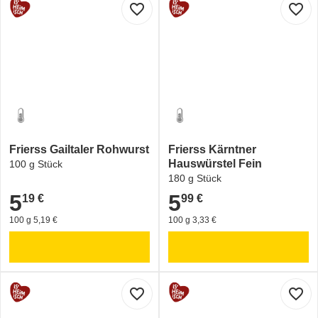
favorite_border
favorite_border
Frierss Gailtaler Rohwurst
Frierss Kärntner
Hauswürstel Fein
100 g Stück
180 g Stück
5
5
19 €
99 €
5,19 €
5,99 €
100 g 5,19 €
100 g 3,33 €
favorite_border
favorite_border