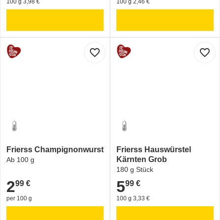
100 g 3,98 €
100 g 2,46 €
favorite_border
favorite_border
Frierss Champignonwurst
Frierss Hauswürstel
Kärnten Grob
Ab 100 g
180 g Stück
2
5
99 €
99 €
2,99 €
5,99 €
per 100 g
100 g 3,33 €