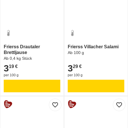
Frierss Drautaler
Frierss Villacher Salami
Brettljause
Ab 100 g
Ab 0,4 kg Stück
3
3
19 €
29 €
3,19 €
3,29 €
per 100 g
per 100 g
favorite_border
favorite_border