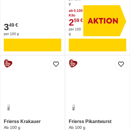
g
ab 0.100
Kilo
2
59 €
2,59 €
3
49 €
3,49 €
per 100
per 100 g
g
favorite_border
favorite_border
Frierss Krakauer
Frierss Pikantwurst
Ab 100 g
Ab 100 g