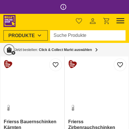
info_outline
menu
Startseite
/
Alle Marken
/
Frierss
Frierss
im BILLA Online Shop
Suche Produkte
expand_more
PRODUKTE
21 Produkte
shopping_bag
chevron_right
Jetzt bestellen:
Click & Collect Markt auswählen
favorite_border
favorite_border
Frierss Bauernschinken
Frierss
Kärnten
Zirbenrauchschinken