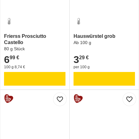
Frierss Prosciutto
Hauswürstel grob
Castello
Ab 100 g
80 g Stück
6
3
99 €
29 €
6,99 €
3,29 €
100 g 8,74 €
per 100 g
favorite_border
favorite_border