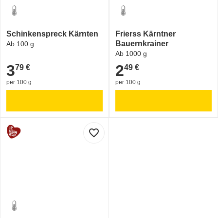
Schinkenspreck Kärnten
Frierss Kärntner
Bauernkrainer
Ab 100 g
Ab 1000 g
3
2
79 €
49 €
3,79 €
2,49 €
per 100 g
per 100 g
favorite_border