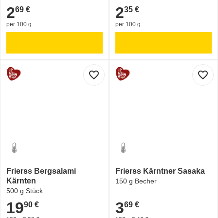
2
2
69 €
35 €
2,69 €
2,35 €
per 100 g
per 100 g
favorite_border
favorite_border
Frierss Bergsalami
Frierss Kärntner Sasaka
Kärnten
150 g Becher
500 g Stück
19
3
90 €
69 €
19,90 €
3,69 €