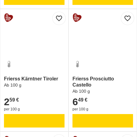
favorite_border
favorite_border
Frierss Kärntner Tiroler
Frierss Prosciutto
Castello
Ab 100 g
Ab 100 g
2
6
59 €
49 €
2,59 €
6,49 €
per 100 g
per 100 g