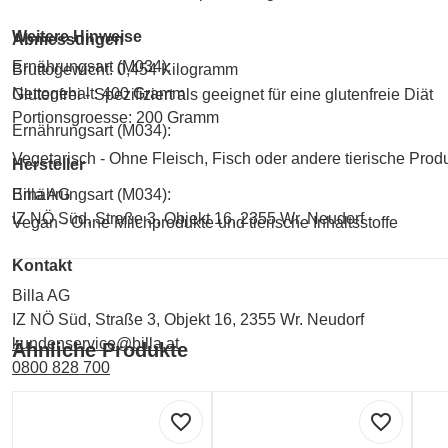
Weitere Hinweise
Abmessungen
Ernährungsart (M034):
Bruttogewicht: 0,454 Kilogramm
Nettogehalt: 400 Gramm
Glutenfrei - Spezifiziert als geeignet für eine glutenfreie Diät
Portionsgroesse: 200 Gramm
Ernährungsart (M034):
Vegetarisch - Ohne Fleisch, Fisch oder andere tierische Prod
Hersteller
Billa AG
Ernährungsart (M034):
IZ NÖ Süd, Straße 3, Objekt 16, 2355 Wr. Neudorf
Vegan - Ohne Milchprodukte und tierische Inhaltsstoffe
Kontakt
Billa AG
IZ NÖ Süd, Straße 3, Objekt 16, 2355 Wr. Neudorf
kundenservice@billa.at
Ähnliche Produkte
0800 828 700
Labelinformationen
favorite_border
favorite_border
Umwelt und Verpackung: