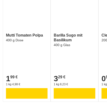
EU ORGANIC FARMING (EU-Logo für ökologischen La
Mutti Tomaten Polpa
Barilla Sugo mit
Cl
Basilikum
400 g Dose
200
400 g Glas
1
3
0
99 €
29 €
1,99 €
3,29 €
0,9
1 kg 4,98 €
1 kg 8,23 €
1 kg