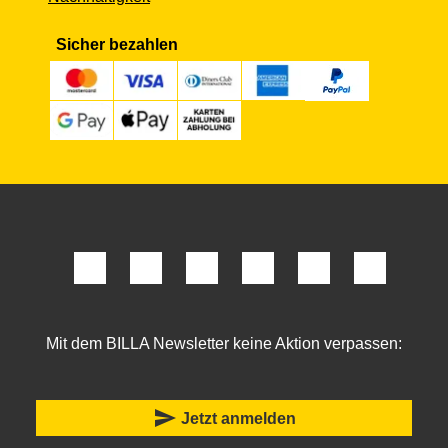
Sicher bezahlen
Mit dem BILLA Newsletter keine Aktion verpassen:
send
Jetzt anmelden