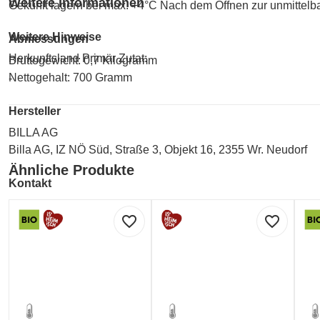
Weitere Informationen
Gekühlt lagern bei max. +4°C Nach dem Öffnen zur unmittelb
Weitere Hinweise
Abmessungen
Herkunftsland Primär Zutat:
Bruttogewicht: 0,7 Kilogramm
Nettogehalt: 700 Gramm
-
Hersteller
BILLA AG
Billa AG, IZ NÖ Süd, Straße 3, Objekt 16, 2355 Wr. Neudorf
Ähnliche Produkte
Kontakt
BILLA AG
favorite_border
favorite_border
Billa AG, IZ NÖ Süd, Straße 3, Objekt 16, 2355 Wr. Neudorf
kundenservice@billa.at
0800 828 700