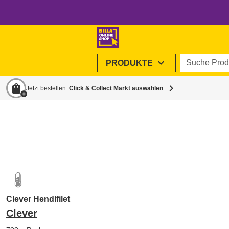
Suche Produ
expand_more
PRODUKTE
shopping_bag
chevron_right
Jetzt bestellen:
Click & Collect Markt auswählen
Clever Hendlfilet
Clever