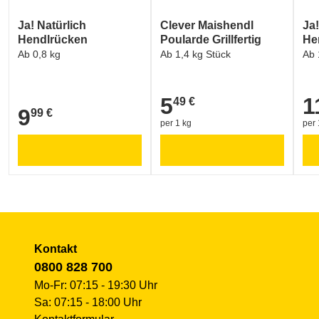
Ja! Natürlich
Clever Maishendl
Ja
Hendlrücken
Poularde Grillfertig
He
Ab 0,8 kg
Ab 1,4 kg Stück
Ab 
5
1
49 €
5,49 €
11,
9
99 €
9,99 €
per 1 kg
per 
Kontakt
0800 828 700
Mo-Fr: 07:15 - 19:30 Uhr
Sa: 07:15 - 18:00 Uhr