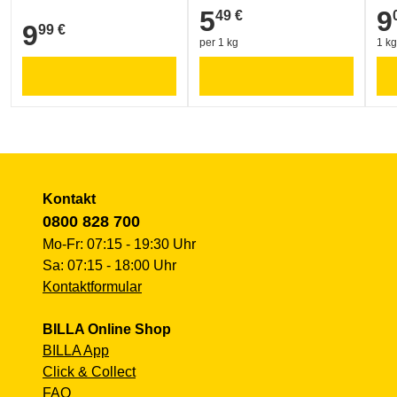
5
9
49 €
5,49 €
9,0
9
99 €
9,99 €
per 1 kg
1 kg
Kontakt
0800 828 700
Mo-Fr: 07:15 - 19:30 Uhr
Sa: 07:15 - 18:00 Uhr
Kontaktformular
BILLA Online Shop
BILLA App
Click & Collect
FAQ