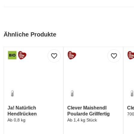
Ähnliche Produkte
favorite_border
favorite_border
Ja! Natürlich
Clever Maishendl
Cle
Hendlrücken
Poularde Grillfertig
700
Ab 0,8 kg
Ab 1,4 kg Stück