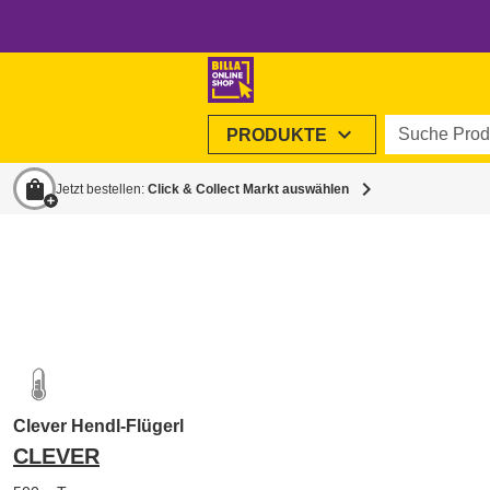
Suche Produ
expand_more
PRODUKTE
shopping_bag
chevron_right
Jetzt bestellen:
Click & Collect Markt auswählen
Clever Hendl-Flügerl
CLEVER