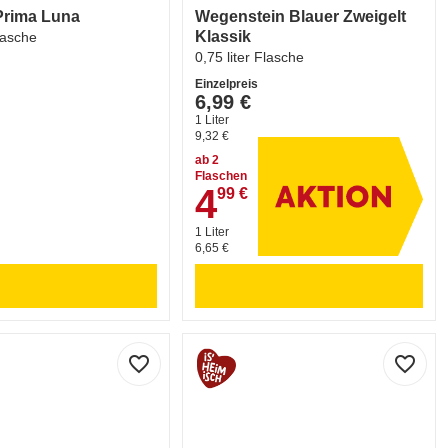
 Prima Luna
Wegenstein Blauer Zweigelt
Klassik
Flasche
0,75 liter Flasche
Einzelpreis
6,99 €
1 Liter
9,32 €
ab 2
Flaschen
4
99 €
4,99 €
1 Liter
6,65 €
favorite_border
favorite_border