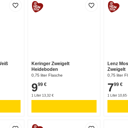
favorite_border
favorite_border
Weiß
Keringer Zweigelt
Lenz Mos
Heideboden
Zweigelt
0,75 liter Flasche
0,75 liter 
9
7
99 €
99 €
9,99 €
7,99 €
1 Liter 13,32 €
1 Liter 10,65