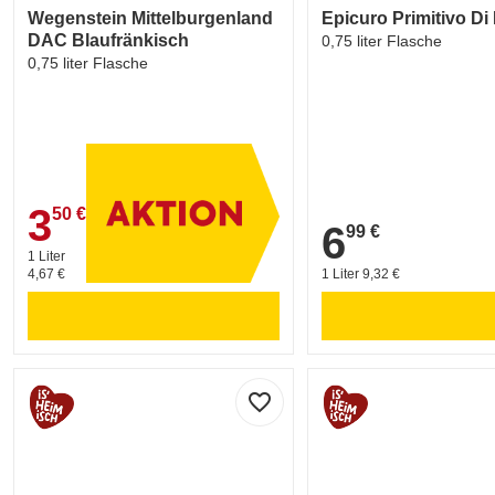
Wegenstein Mittelburgenland
Epicuro Primitivo Di
DAC Blaufränkisch
0,75 liter Flasche
0,75 liter Flasche
3
50 €
3,50 €
6
99 €
6,99 €
1 Liter
4,67 €
1 Liter 9,32 €
favorite_border