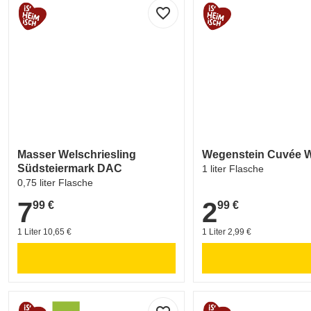
favorite_border
Masser Welschriesling
Wegenstein Cuvée 
Südsteiermark DAC
1 liter Flasche
0,75 liter Flasche
7
2
99 €
99 €
7,99 €
2,99 €
1 Liter 10,65 €
1 Liter 2,99 €