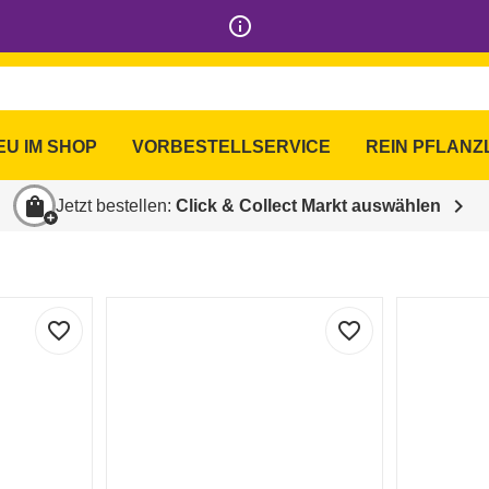
info_outline
ssertwein & Portwein
Alkoholfreie Alternativen
25
7
EU IM SHOP
VORBESTELLSERVICE
REIN PFLANZ
shopping_bag
chevron_right
Jetzt bestellen:
Click & Collect Markt auswählen
favorite_border
favorite_border