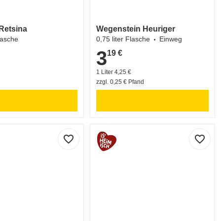
Retsina
Wegenstein Heuriger
Flasche
0,75 liter Flasche
Einweg
3
19 €
3,19 €
1 Liter 4,25 €
zzgl. 0,25 € Pfand
favorite_border
favorite_border