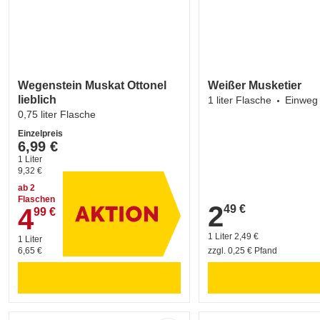
Wegenstein Muskat Ottonel
Weißer Musketier
lieblich
1 liter Flasche
Einweg
0,75 liter Flasche
Einzelpreis
6,99 €
1 Liter
9,32 €
ab 2
Flaschen
2
49 €
4
2,49 €
99 €
4,99 €
1 Liter 2,49 €
1 Liter
6,65 €
zzgl. 0,25 € Pfand