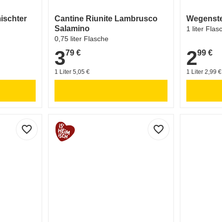
ischter
Cantine Riunite Lambrusco
Wegenste
Salamino
1 liter Flas
0,75 liter Flasche
3
2
79 €
99 €
3,79 €
2,99 €
1 Liter 5,05 €
1 Liter 2,99 €
favorite_border
favorite_border