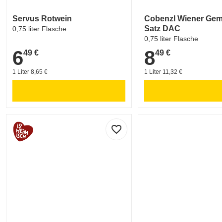
Servus Rotwein
Cobenzl Wiener Gem
Satz DAC
0,75 liter Flasche
0,75 liter Flasche
6
8
49 €
49 €
6,49 €
8,49 €
1 Liter 8,65 €
1 Liter 11,32 €
favorite_border