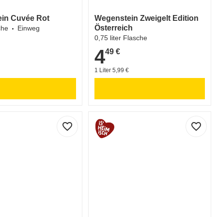
in Cuvée Rot
Wegenstein Zweigelt Edition
Österreich
che
Einweg
0,75 liter Flasche
4
49 €
4,49 €
1 Liter 5,99 €
favorite_border
favorite_border