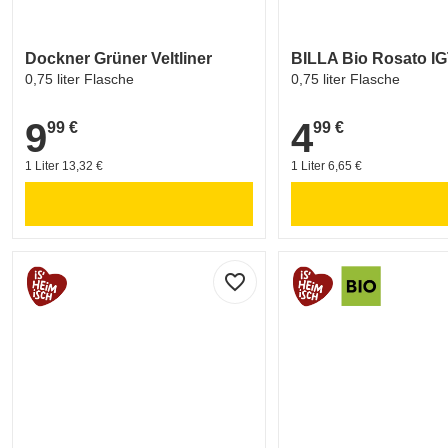
Dockner Grüner Veltliner
BILLA Bio Rosato I
0,75 liter Flasche
0,75 liter Flasche
9
4
99 €
99 €
9,99 €
4,99 €
1 Liter 13,32 €
1 Liter 6,65 €
favorite_border