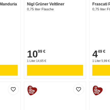
 Manduria
Nigl Grüner Veltliner
Frascati
0,75 liter Flasche
0,75 liter 
10
4
99 €
49 €
10,99 €
4,49 €
1 Liter 14,65 €
1 Liter 5,99 €
favorite_border
favorite_border