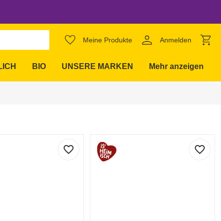
Meine Produkte
Anmelden
expand_more
LICH
BIO
UNSERE MARKEN
Mehr anzeigen
favorite_border
favorite_border