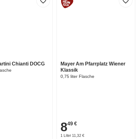
favorite_border
favorite_border
Martini Chianti DOCG
Mayer Am Pfarrplatz Wiener
Klassik
Flasche
0,75 liter Flasche
8
49 €
8,49 €
1 Liter 11,32 €