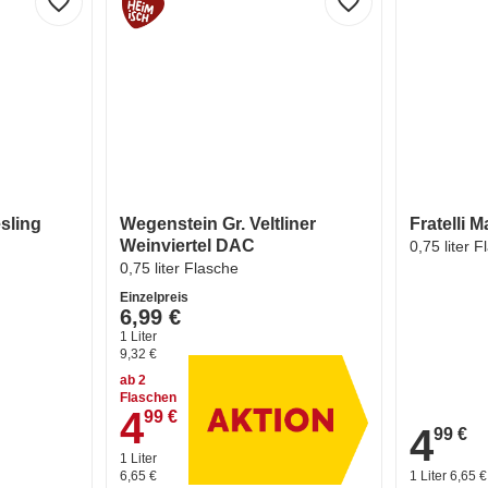
favorite_border
favorite_border
sling
Wegenstein Gr. Veltliner
Fratelli 
Weinviertel DAC
0,75 liter 
0,75 liter Flasche
Einzelpreis
6,99 €
1 Liter
9,32 €
ab 2
Flaschen
4
99 €
4,99 €
4
99 €
4,99 €
1 Liter
6,65 €
1 Liter 6,65 €