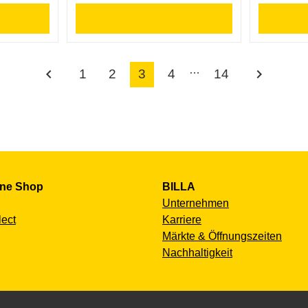
…
chevron_left
chevron_right
1
2
3
4
14
ine Shop
BILLA
Unternehmen
lect
Karriere
Märkte & Öffnungszeiten
Nachhaltigkeit