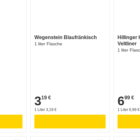
Wegenstein Blaufränkisch
Hillinger 
Veltliner
1 liter Flasche
1 liter Flas
3
6
19 €
99 €
3,19 €
6,99 €
1 Liter 3,19 €
1 Liter 6,99 €