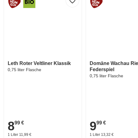
favorite_border
Leth Roter Veltliner Klassik
Domäne Wachau Rie
Federspiel
0,75 liter Flasche
0,75 liter Flasche
8
9
99 €
99 €
8,99 €
9,99 €
1 Liter 11,99 €
1 Liter 13,32 €