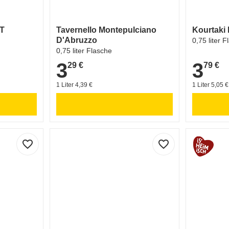
GT
Tavernello Montepulciano
Kourtaki 
D'Abruzzo
0,75 liter 
0,75 liter Flasche
3
3
29 €
79 €
3,29 €
3,79 €
1 Liter 4,39 €
1 Liter 5,05 €
favorite_border
favorite_border