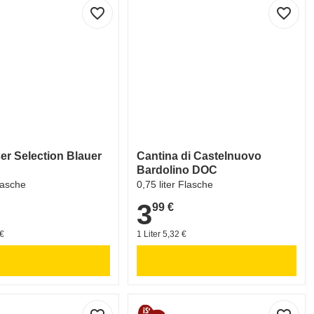
favorite_border
favorite_border
er Selection Blauer
Cantina di Castelnuovo
Bardolino DOC
Flasche
0,75 liter Flasche
3
99 €
3,99 €
 €
1 Liter 5,32 €