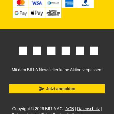
Mit dem BILLA Newsletter keine Aktion verpassen:
send
Jetzt anmelden
Copyright © 2026 BILLA AG |
AGB
|
Datenschutz
|