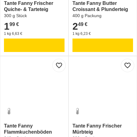
Tante Fanny Frischer
Tante Fanny Butter
Quiche- & Tarteteig
Croissant & Plunderteig
300 g Stück
400 g Packung
1
2
99 €
49 €
1,99 €
2,49 €
1 kg 6,63 €
1 kg 6,23 €
favorite_border
favorite_border
Tante Fanny
Tante Fanny Frischer
Flammkuchenböden
Mürbteig