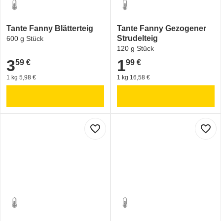
Tante Fanny Blätterteig
Tante Fanny Gezogener
Strudelteig
600 g Stück
120 g Stück
3
1
59 €
99 €
3,59 €
1,99 €
1 kg 5,98 €
1 kg 16,58 €
favorite_border
favorite_border