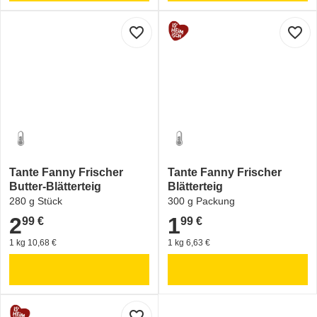
favorite_border
favorite_border
Tante Fanny Frischer
Tante Fanny Frischer
Butter-Blätterteig
Blätterteig
280 g Stück
300 g Packung
2
1
99 €
99 €
2,99 €
1,99 €
1 kg 10,68 €
1 kg 6,63 €
favorite_border