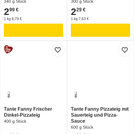
340 g Stück
300 g Stück
2
2
99 €
29 €
2,99 €
2,29 €
1 kg 8,79 €
1 kg 7,63 €
favorite_border
favorite_border
Tante Fanny Frischer
Tante Fanny Pizzateig mit
Dinkel-Pizzateig
Sauerteig und Pizza-
Sauce
400 g Stück
600 g Stück