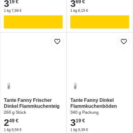
3
3
19 €
69 €
3,19 €
3,69 €
1 kg 7,98 €
1 kg 6,15 €
favorite_border
favorite_border
Tante Fanny Frischer
Tante Fanny Dinkel
Dinkel Flammkuchenteig
Flammkuchenböden
260 g Stück
340 g Packung
2
3
49 €
19 €
2,49 €
3,19 €
1 kg 9,58 €
1 kg 9,38 €