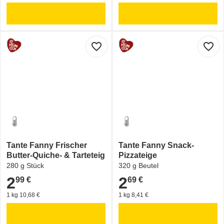
favorite_border
favorite_border
Tante Fanny Frischer
Tante Fanny Snack-
Butter-Quiche- & Tarteteig
Pizzateige
280 g Stück
320 g Beutel
2
2
99 €
69 €
2,99 €
2,69 €
1 kg 10,68 €
1 kg 8,41 €