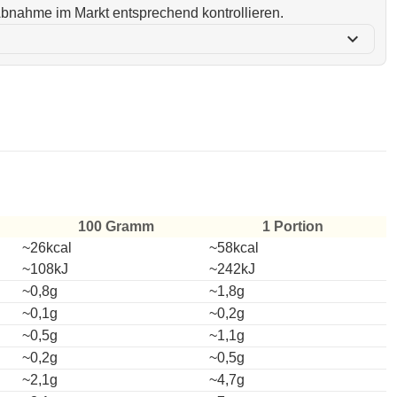
i Abnahme im Markt entsprechend kontrollieren.
expand_more
100 Gramm
1 Portion
~26kcal
~58kcal
~108kJ
~242kJ
~0,8g
~1,8g
~0,1g
~0,2g
~0,5g
~1,1g
~0,2g
~0,5g
~2,1g
~4,7g