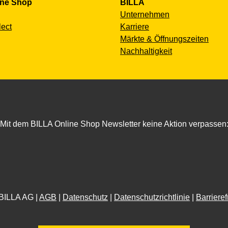
ine Shop
BILLA
Unternehmen
lect
Karriere
Märkte & Öffnungszeiten
Nachhaltigkeit
Mit dem BILLA Online Shop Newsletter keine Aktion verpassen
BILLA AG |
AGB
|
Datenschutz
|
Datenschutzrichtlinie
|
Barrieref