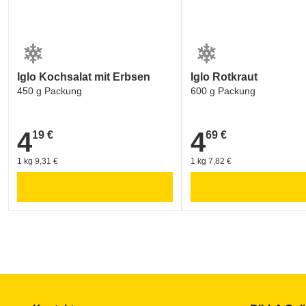
Umwe
Iglo Kochsalat mit Erbsen
Iglo Rotkraut
450 g Packung
600 g Packung
4
4
19 €
69 €
4,19 €
4,69 €
1 kg 9,31 €
1 kg 7,82 €