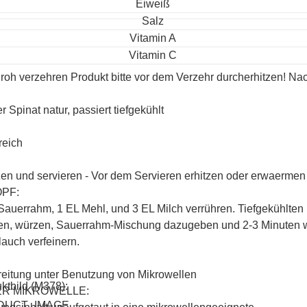
Eiweiß
Salz
Vitamin A
Vitamin C
 roh verzehren Produkt bitte vor dem Verzehr durcherhitzen! Nac
r Spinat natur, passiert tiefgekühlt
reich
zen und servieren - Vor dem Servieren erhitzen oder erwaermen
OPF:
Sauerrahm, 1 EL Mehl, und 3 EL Milch verrühren. Tiefgekühlten
en, würzen, Sauerrahm-Mischung dazugeben und 2-3 Minuten 
auch verfeinern.
eitung unter Benutzung von Mikrowellen
ktbild (M378):
ER MIKROWELLE:
DUCT_IMAGE