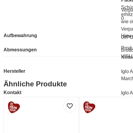
Packu
Schüs
Verp
erhit
0
wie o
Verpa
Aufbewahrung
Hinwe
0#P
Produ
Abmessungen
Brutt
VISU
Netto
Hersteller
Iglo A
March
Ähnliche Produkte
Kontakt
Iglo A
March
favorite_border
iglo
0810
Labelinformationen
Umwe