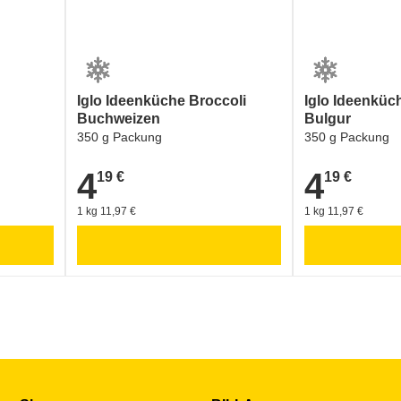
AMA-Gütesiegel (Qualitätskontrolle, Österreich)
lt und Verpackung:
GREEN DOT - ARA (Verpackungskennzeichen)
Iglo Ideenküche Broccoli
Iglo Ideenküc
Buchweizen
Bulgur
350 g Packung
350 g Packung
4
4
19 €
19 €
4,19 €
4,19 €
1 kg 11,97 €
1 kg 11,97 €