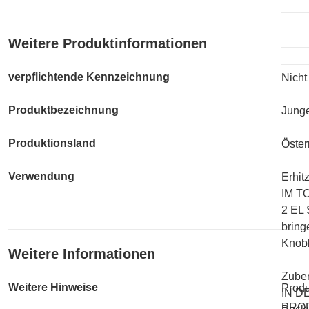
Weitere Produktinformationen
verpflichtende Kennzeichnung
Nicht
Produktbezeichnung
Junge
Produktionsland
Öster
Verwendung
Erhit
IM T
2 EL 
bring
Knobl
Weitere Informationen
Zuber
Weitere Hinweise
Produ
IN D
PRO