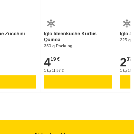
he Zucchini
Iglo Ideenküche Kürbis
Iglo S
Quinoa
225 g 
350 g Packung
4
2
19 €
37 
4,19 €
2,37 €
1 kg 11,97 €
1 kg 10,