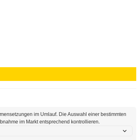
ammensetzungen im Umlauf. Die Auswahl einer bestimmten
i Abnahme im Markt entsprechend kontrollieren.
expand_more