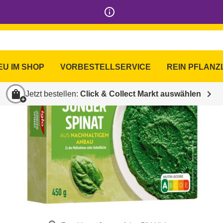
info_outline
EU IM SHOP
VORBESTELLSERVICE
REIN PFLANZ
shopping_bag
chevron_right
Jetzt bestellen:
Click & Collect Markt auswählen