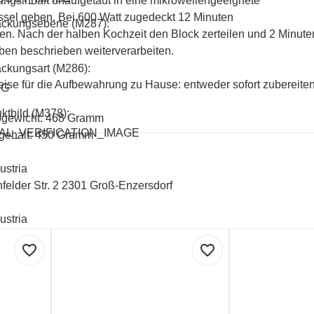
ngsinhalt unaufgetaut in eine mikrowellengeeignete
sel geben. Bei 600 Watt zugedeckt 12 Minuten
ackungsebene (M287):
zen. Nach der halben Kochzeit den Block zerteilen und 2 Minut
ben beschrieben weiterverarbeiten.
ckungsart (M286):
ise für die Aufbewahrung zu Hause: entweder sofort zubereiten
UG
ktbild (M378):
ogewicht: 468 Gramm
AL_VERIFICATION_IMAGE
gehalt: 450 Gramm
ustria
felder Str. 2 2301 Groß-Enzersdorf
ustria
felder Str. 2 2301 Groß-Enzersdorf
favorite_border
favorite_border
 300 407
lt und Verpackung: