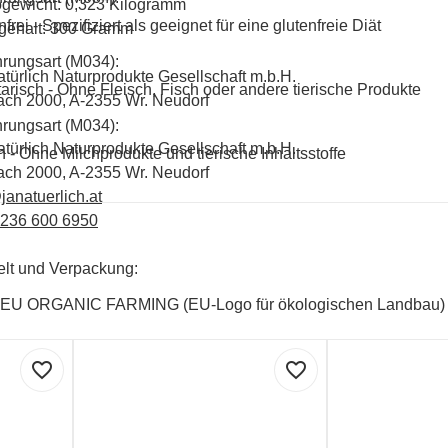
ogewicht: 0,323 Kilogramm
frei - Spezifiziert als geeignet für eine glutenfreie Diät
gehalt: 300 Gramm
rungsart (M034):
atürlich Naturprodukte Gesellschaft m.b.H.
arisch - Ohne Fleisch, Fisch oder andere tierische Produkte
ach 2000, A-2355 Wr. Neudorf
rungsart (M034):
atürlich Naturprodukte Gesellschaft m.b.H.
 - Ohne Milchprodukte und tierische Inhaltsstoffe
ach 2000, A-2355 Wr. Neudorf
janatuerlich.at
2236 600 6950
lt und Verpackung:
EU ORGANIC FARMING (EU-Logo für ökologischen Landbau)
favorite_border
favorite_border