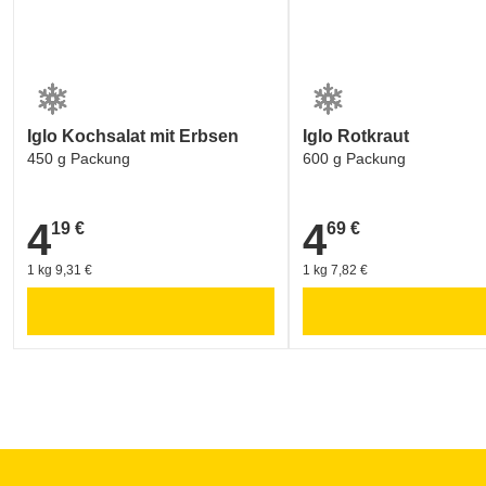
Iglo Kochsalat mit Erbsen
Iglo Rotkraut
450 g Packung
600 g Packung
4
4
19 €
69 €
4,19 €
4,69 €
1 kg 9,31 €
1 kg 7,82 €