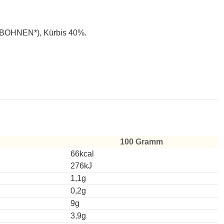
JABOHNEN*), Kürbis 40%.
100 Gramm
66kcal
276kJ
1,1g
0,2g
9g
3,9g