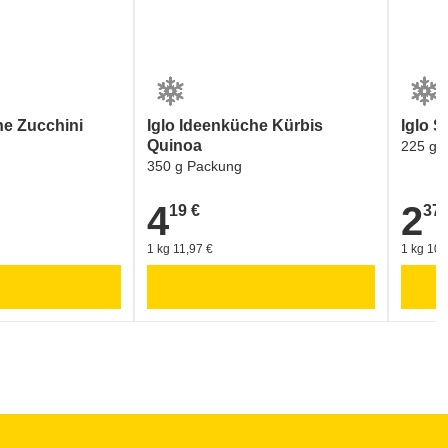
he Zucchini
Iglo Ideenküche Kürbis
Iglo S
Quinoa
225 g 
350 g Packung
4
2
19 €
37 
4,19 €
2,37 €
1 kg 11,97 €
1 kg 10,