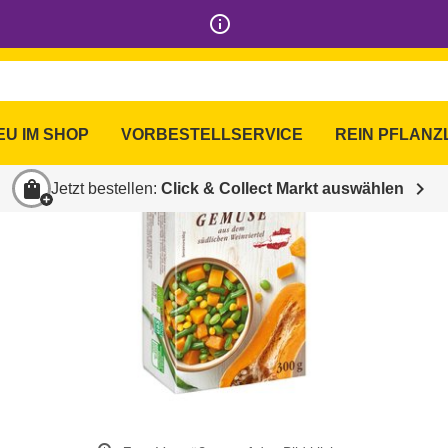
info_outline
EU IM SHOP
VORBESTELLSERVICE
REIN PFLANZ
shopping_bag
chevron_right
Jetzt bestellen:
Click & Collect Markt auswählen