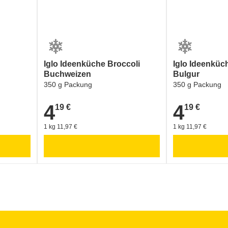
Iglo Ideenküche Broccoli
Iglo Ideenküc
Buchweizen
Bulgur
350 g Packung
350 g Packung
4
4
19 €
19 €
4,19 €
4,19 €
1 kg 11,97 €
1 kg 11,97 €