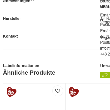
Abmessungen
Brutt
Gluten
Netto
Ernäh
Hersteller
Ja! N
Veget
Postf
Ernäh
Kontakt
Ja! N
Vegan
Postf
info@
+43 
Labelinformationen
Umwe
Ähnliche Produkte
favorite_border